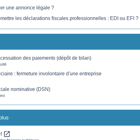
er une annonce légale ?
ettre les déclarations fiscales professionnelles : EDI ou EFI ?
 cessation des paiements (dépôt de bilan)
culté
iciaire : fermeture involontaire d'une entreprise
ciale nominative (DSN)
nes
plus
open_in_new
DI