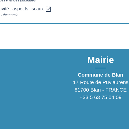
 des finances publiques
open_in_new
ivité : aspects fiscaux
e l'économie
Mairie
Commune de Blan
17 Route de Puylaurens
81700 Blan - FRANCE
+33 5 63 75 04 09