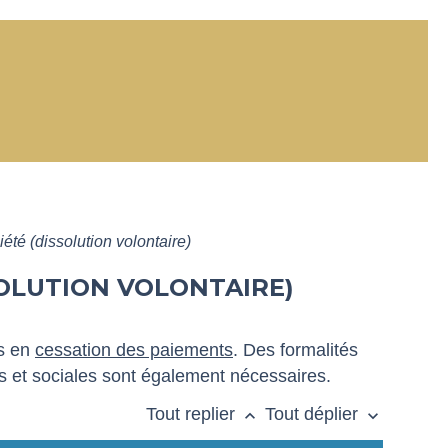
iété (dissolution volontaire)
SOLUTION VOLONTAIRE)
as en
cessation des paiements
. Des formalités
es et sociales sont également nécessaires.
Tout replier
Tout déplier
keyboard_arrow_up
keyboard_arrow_down