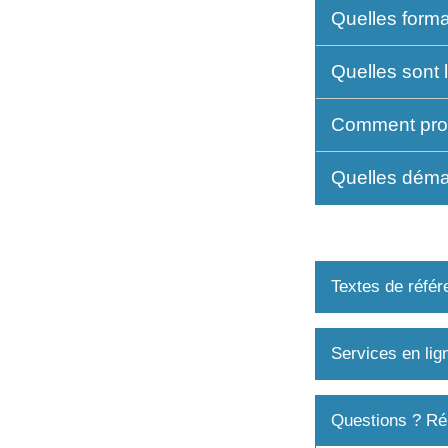
Quelles formal
Quelles sont 
Comment procé
Quelles démar
Textes de référ
Services en lig
Questions ? Ré