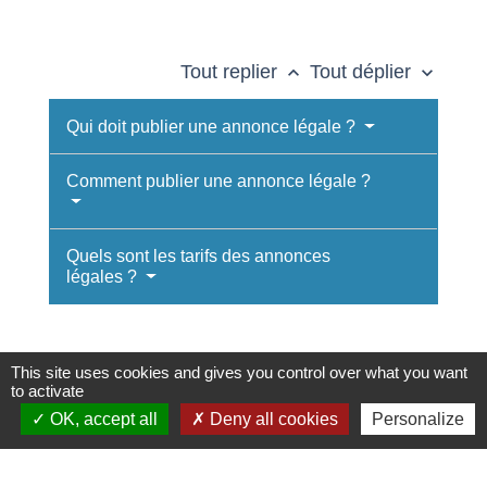
Tout replier
Tout déplier
keyboard_arrow_up
keyboard_arrow_down
Qui doit publier une annonce légale ?
Comment publier une annonce légale ?
Quels sont les tarifs des annonces
légales ?
This site uses cookies and gives you control over what you want
to activate
Textes de référence
OK, accept all
Deny all cookies
Personalize
Services en ligne et formulaires