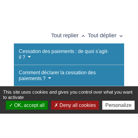
Tout replier
Tout déplier
keyboard_arrow_up
keyboard_arrow_down
Cessation des paiements : de quoi s'agit-
il ?
Comment déclarer la cessation des
paiements ?
This site uses cookies and gives you control over what you want
Quelles sont les conséquences de la
to activate
cessation des paiements ?
OK, accept all
Deny all cookies
Personalize
Textes de référence