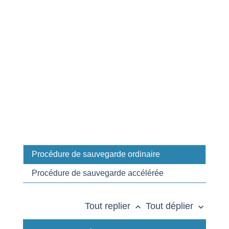
Procédure de sauvegarde ordinaire
Procédure de sauvegarde accélérée
Tout replier
Tout déplier
keyboard_arrow_up
keyboard_arrow_down