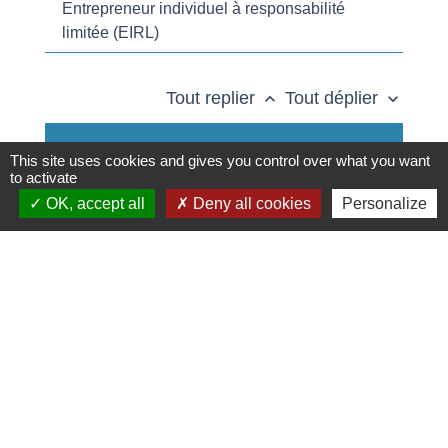
Entrepreneur individuel à responsabilité
limitée (EIRL)
Tout replier
Tout déplier
keyboard_arrow_up
keyboard_arrow_down
Quelle est la composition du patrimoine
This site uses cookies and gives you control over what you want
personnel de l'entrepreneur individuel ?
to activate
OK, accept all
Deny all cookies
Personalize
Le patrimoine personnel est-il protégé
dans tous les cas ?
La résidence principale est-elle protégée
lorsqu'elle est utilisée pour l'activité
professionnelle ?