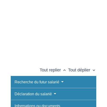
Tout replier
Tout déplier
keyboard_arrow_up
keyboard_arrow_down
Recherche du futur salarié
Déclaration du salarié
Informations ou documents