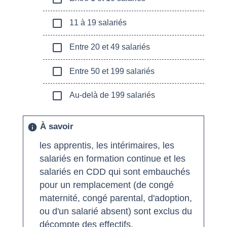
check_box_outline_blank
11 à 19 salariés
check_box_outline_blank
Entre 20 et 49 salariés
check_box_outline_blank
Entre 50 et 199 salariés
check_box_outline_blank
Au-delà de 199 salariés
À savoir
info
les apprentis, les intérimaires, les
salariés en formation continue et les
salariés en CDD qui sont embauchés
pour un remplacement (de congé
maternité, congé parental, d'adoption,
ou d'un salarié absent) sont exclus du
décompte des effectifs.