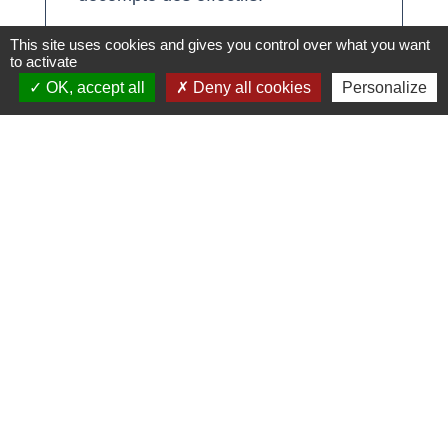
This site uses cookies and gives you control over what you want
to activate
OK, accept all
Deny all cookies
Personalize
Textes de référence
Questions ? Réponses !
L'employeur doit-il aménager un espace pour
la pause déjeuner des salariés ?
Qu'est-ce que le document unique
d'évaluation des risques
professionnels (DUERP) ?
Comment calculer les effectifs d'une
entreprise ?