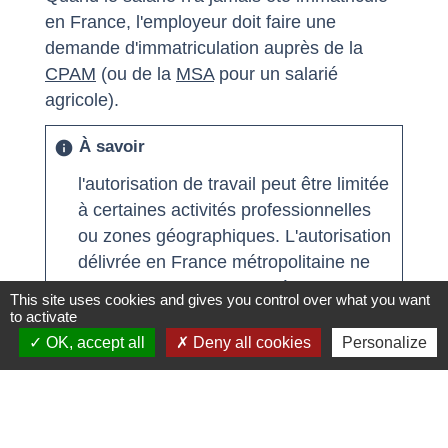
en France, l'employeur doit faire une
demande d'immatriculation auprès de la
CPAM
(ou de la
MSA
pour un salarié
agricole).
À savoir
info
l'autorisation de travail peut être limitée
à certaines activités professionnelles
ou zones géographiques. L'autorisation
délivrée en France métropolitaine ne
donne des droits qu'en métropole.
This site uses cookies and gives you control over what you want
to activate
OK, accept all
Deny all cookies
Personalize
Tout replier
Tout déplier
keyboard_arrow_up
keyboard_arrow_down
Qui peut être dispensé d'autorisation de
travail ?