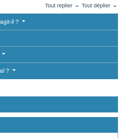
Tout replier
Tout déplier
keyboard_arrow_up
keyboard_arrow_down
git-il ?
?
ial ?