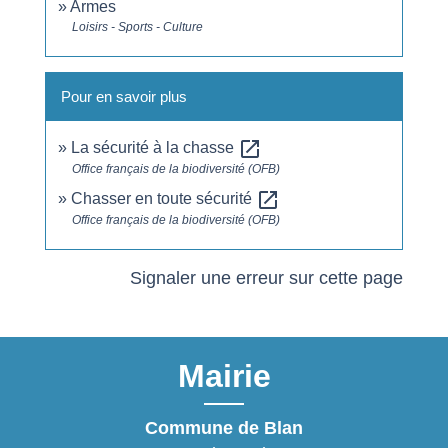
Armes
Loisirs - Sports - Culture
Pour en savoir plus
open_in_new
La sécurité à la chasse
Office français de la biodiversité (OFB)
open_in_new
Chasser en toute sécurité
Office français de la biodiversité (OFB)
Signaler une erreur sur cette page
Mairie
Commune de Blan