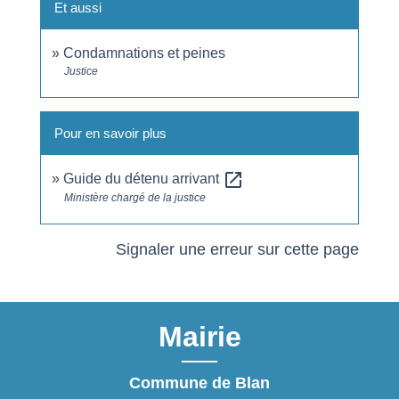
Et aussi
Condamnations et peines
Justice
Pour en savoir plus
open_in_new
Guide du détenu arrivant
Ministère chargé de la justice
Signaler une erreur sur cette page
Mairie
Commune de Blan