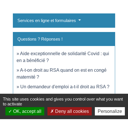
Services en ligne et formulaires
Questions ? Réponses !
Aide exceptionnelle de solidarité Covid : qui
en a bénéficié ?
A-t-on droit au RSA quand on est en congé
maternité ?
Un demandeur d'emploi a-t-il droit au RSA ?
Un étudiant a-t-il droit au RSA ?
This site uses cookies and gives you control over what you want
to activate
Un intermittent du spectacle a-t-il droit au RSA
OK, accept all
Deny all cookies
Personalize
?
Un travailleur indépendant peut-il bénéficier