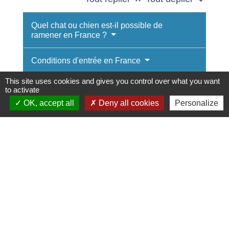
Quel chat ou chien est-il possible de
ramener en France ?
Conditions d'entrée en France
This site uses cookies and gives you control over what you want
Identification à l'Icad
to activate
OK, accept all
Deny all cookies
Personalize
Textes de référence
Services en ligne et formulaires
Pour en savoir plus