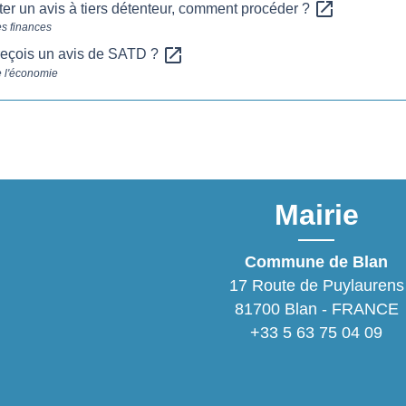
open_in_new
ter un avis à tiers détenteur, comment procéder ?
es finances
open_in_new
e reçois un avis de SATD ?
e l'économie
Mairie
Commune de Blan
17 Route de Puylaurens
81700 Blan - FRANCE
+33 5 63 75 04 09