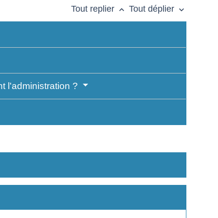
Tout replier
Tout déplier
keyboard_arrow_up
keyboard_arrow_down
t l'administration ?