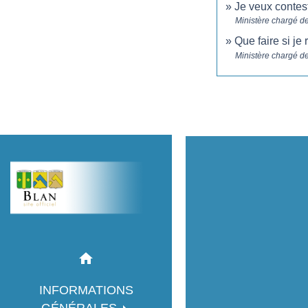
Je veux contes
Ministère chargé d
Que faire si j
Ministère chargé d
home
INFORMATIONS
GÉNÉRALES