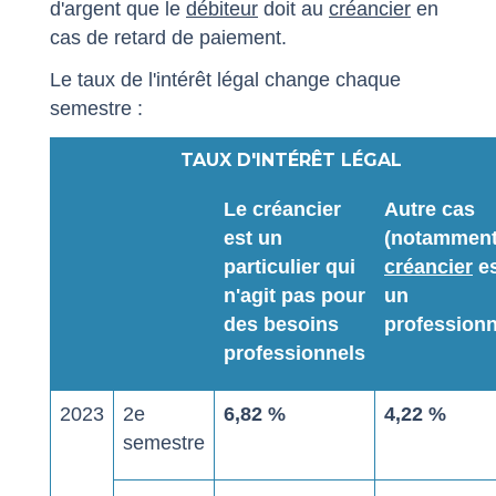
d'argent que le
débiteur
doit au
créancier
en
cas de retard de paiement.
Le taux de l'intérêt légal change chaque
semestre :
TAUX D'INTÉRÊT LÉGAL
Le créancier
Autre cas
est un
(notamment
particulier qui
créancier
es
n'agit pas pour
un
des besoins
professionn
professionnels
2023
2
e
6,82 %
4,22 %
semestre