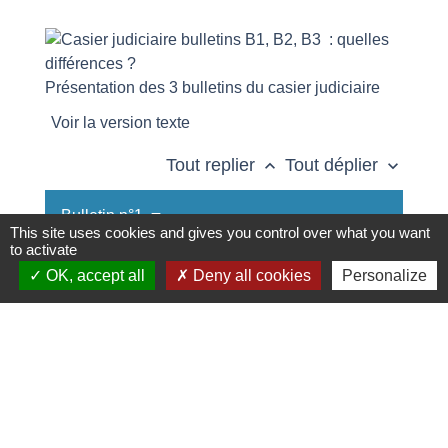
Présentation des 3 bulletins du casier judiciaire
Voir la version texte
Tout replier
Tout déplier
keyboard_arrow_up
keyboard_arrow_down
Bulletin n°1
This site uses cookies and gives you control over what you want
to activate
Bulletin n°2
OK, accept all
Deny all cookies
Personalize
Bulletin n°3
Textes de référence