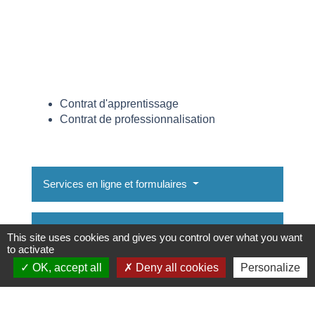
Contrat d'apprentissage
Contrat de professionnalisation
Services en ligne et formulaires
Questions ? Réponses !
This site uses cookies and gives you control over what you want
to activate
Contrat d'apprentissage ou de
OK, accept all
Deny all cookies
Personalize
professionnalisation : quelles différences ?
Contrat de professionnalisation : qui peut être