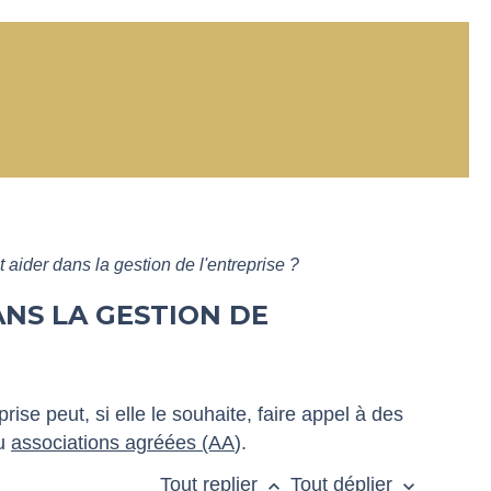
aider dans la gestion de l'entreprise ?
NS LA GESTION DE
rise peut, si elle le souhaite, faire appel à des
ou
associations agréées (AA
).
Tout replier
Tout déplier
keyboard_arrow_up
keyboard_arrow_down