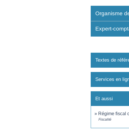
Organisme de
Expert-comp
Textes de référ
Services en lig
Et aussi
Régime fiscal d
Fiscalité