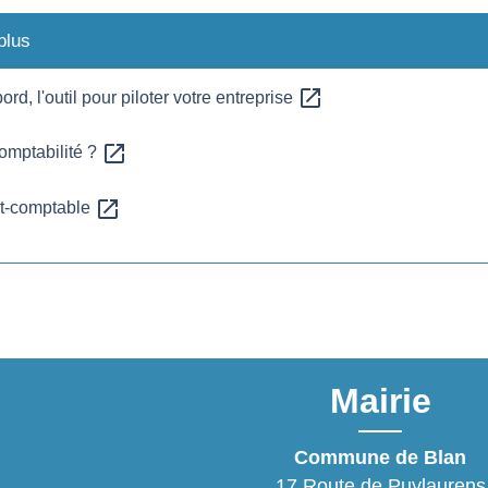
plus
open_in_new
rd, l'outil pour piloter votre entreprise
open_in_new
comptabilité ?
open_in_new
rt-comptable
Mairie
Commune de Blan
17 Route de Puylaurens