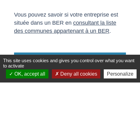
Vous pouvez savoir si votre entreprise est
située dans un BER en
consultant la liste
des communes appartenant à un BER
.
Textes de référence
This site uses cookies and gives you control over what you want
to activate
OK, accept all
Deny all cookies
Personalize
Services en ligne et formulaires
Et aussi
Exonérations d'impôts en zone de
revitalisation rurale (ZRR)
Ressources humaines