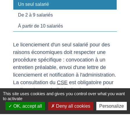
Un seul salarié
De 2 à 9 salariés
À partir de 10 salariés
Le licenciement d'un seul salarié pour des
raisons économiques doit respecter une
procédure spécifique : convocation à un
entretien préalable, envoi d'une lettre de
licenciement et notification à l'administration.
La consultation du
CSE
est obligatoire pour
un licenciement individuel uniquement si le
This site uses cookies and gives you control over what you want
licenciement est dû à une réorganisation de
to activate
l'entreprise ou concerne un représentant du
OK, accept all
Deny all cookies
Personalize
personnel.
Tout replier
Tout déplier
keyboard_arrow_up
keyboard_arrow_down