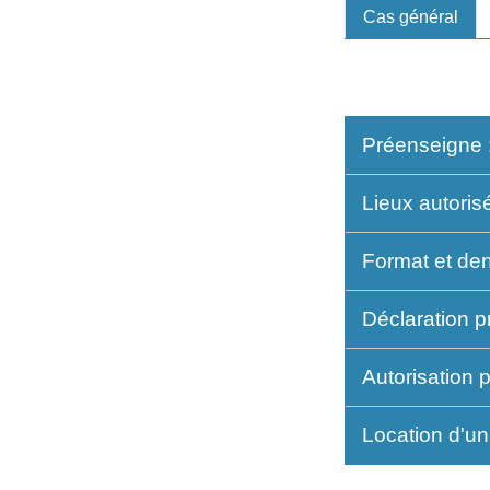
Cas général
Préenseigne : 
Lieux autoris
Format et den
Déclaration pr
Autorisation p
Location d'un