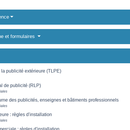
ence
ne et formulaires
 la publicité extérieure (TLPE)
l de publicité (RLP)
iales
urne des publicités, enseignes et bâtiments professionnels
iales
eure : règles d'installation
iales
ciale : règles d'installation