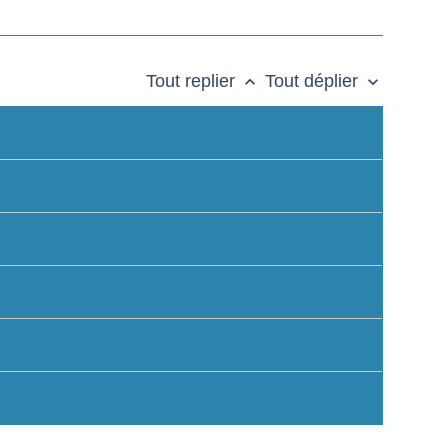
Tout replier
Tout déplier
keyboard_arrow_up
keyboard_arrow_down