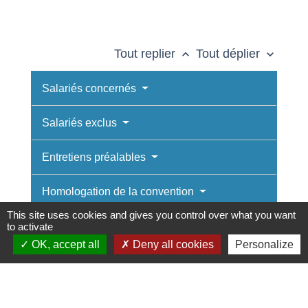
Tout replier
Tout déplier
keyboard_arrow_up
keyboard_arrow_down
Salariés concernés
Salariés exclus
Entretiens préalables
Homologation de la convention
This site uses cookies and gives you control over what you want
Délai de rétractation
to activate
OK, accept all
Deny all cookies
Personalize
Autorisation pour un salarié protégé
Rupture conventionnelle collective