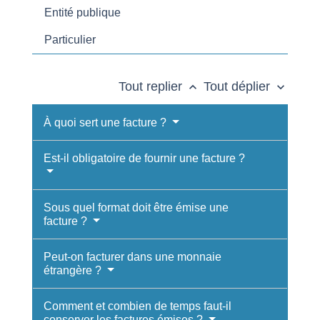
Entité publique
Particulier
Tout replier
Tout déplier
keyboard_arrow_up
keyboard_arrow_down
À quoi sert une facture ?
Est-il obligatoire de fournir une facture ?
Sous quel format doit être émise une
facture ?
Peut-on facturer dans une monnaie
étrangère ?
Comment et combien de temps faut-il
conserver les factures émises ?