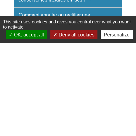
Comment annuler ou rectifier une
facture ?
This site uses cookies and gives you control over what you want
to activate
OK, accept all
Deny all cookies
Personalize
Quelles sont les sanctions en cas de
non-respect des règles de facturation ?
Selon que votre client est un professionnel,
une entité publique ou un particulier, les
règles pour émettre des factures sont
différentes.
Textes de référence
Services en ligne et formulaires