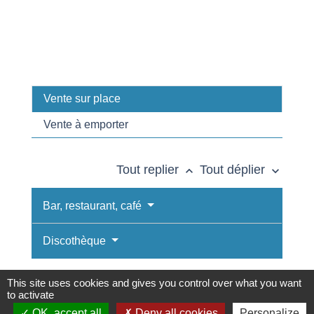
Vente sur place
Vente à emporter
Tout replier
Tout déplier
keyboard_arrow_up
keyboard_arrow_down
Bar, restaurant, café
Discothèque
This site uses cookies and gives you control over what you want
to activate
OK, accept all
Deny all cookies
Personalize