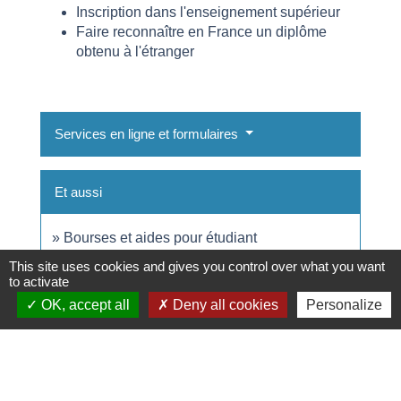
Inscription dans l'enseignement supérieur
Faire reconnaître en France un diplôme
obtenu à l'étranger
Services en ligne et formulaires
Et aussi
Bourses et aides pour étudiant
Famille - Scolarité
This site uses cookies and gives you control over what you want
to activate
Étudiant étranger en France : visa de long
séjour ou carte de séjour
OK, accept all
Deny all cookies
Personalize
Étranger - Europe
Pour en savoir plus