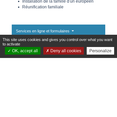
Installation de la famille d'un européen
Réunification familiale
Services en ligne et formulaires
This site uses cookies and gives you control over what you want
to activate
Questions ? Réponses !
OK, accept all
Deny all cookies
Personalize
Le regroupement familial concerne-t-il toutes
les familles étrangères ?
Une famille déjà en France peut-elle
bénéficier d'un regroupement familial ?
L'époux ou partenaire européen d'un Français
peut-il s'installer en France ?
L'époux étranger d'un Français peut-il
séjourner en France ?