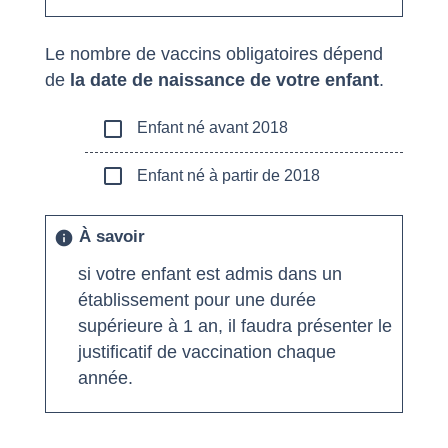
Le nombre de vaccins obligatoires dépend
de
la date de naissance de votre enfant
.
check_box_outline_blank
Enfant né avant 2018
check_box_outline_blank
Enfant né à partir de 2018
À savoir
info
si votre enfant est admis dans un
établissement pour une durée
supérieure à 1 an, il faudra présenter le
justificatif de vaccination chaque
année.