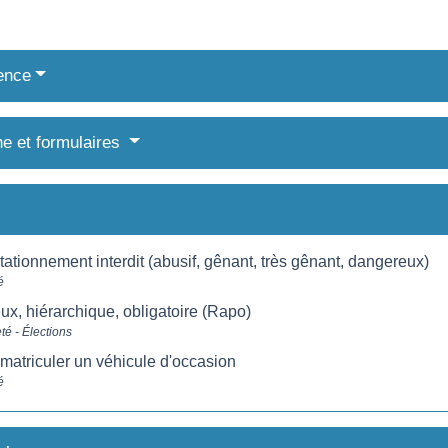
ence
ne et formulaires
tionnement interdit (abusif, gênant, très gênant, dangereux)
é
ux, hiérarchique, obligatoire (Rapo)
té - Élections
mmatriculer un véhicule d'occasion
é