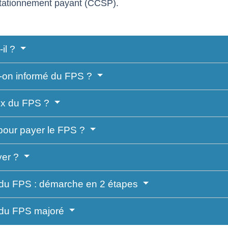
stationnement payant (CCSP).
-il ?
-on informé du FPS ?
rix du FPS ?
 pour payer le FPS ?
er ?
 du FPS : démarche en 2 étapes
 du FPS majoré