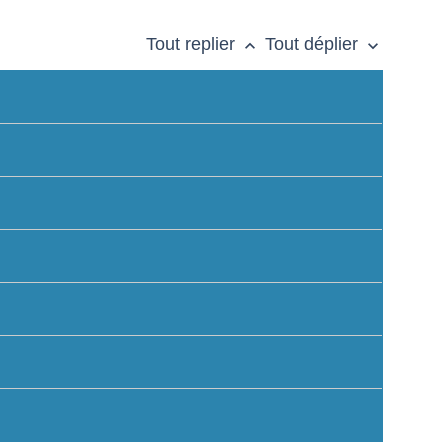
Tout replier
Tout déplier
keyboard_arrow_up
keyboard_arrow_down