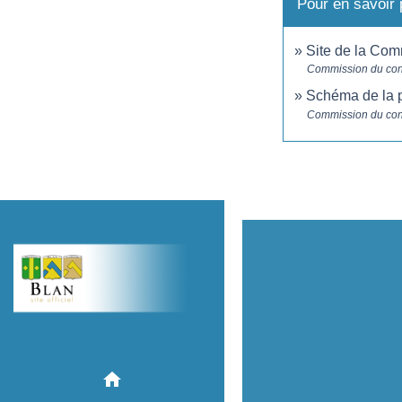
Pour en savoir 
Site de la Com
Commission du con
Schéma de la p
Commission du con
home