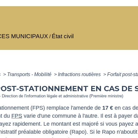
CES MUNICIPAUX
État civil
/
s
>
Transports - Mobilité
>
Infractions routières
>
Forfait post-
POST-STATIONNEMENT EN CAS DE
- Direction de l'information légale et administrative (Première ministre)
stationnement (FPS) remplace l'amende de
17 €
en cas de
nt du
FPS
varie d'une commune à l'autre. Il est à payer d
ayez rapidement. Le montant est majoré si vous payez a
istratif préalable obligatoire (Rapo). Si le Rapo n'about