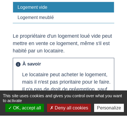
Logement vide
Logement meublé
Le propriétaire d'un logement loué vide peut
mettre en vente ce logement, même s'il est
habité par un locataire.
À savoir
info
Le locataire peut acheter le logement,
mais il n'est pas prioritaire pour le faire.
Il n'a pas de
droit de préemption
, sauf
This site uses cookies and gives you control over what you want
dans certaines situations (par exemple,
to activate
en cas de mise en vente de
OK, accept all
Deny all cookies
Personalize
l'immeuble).