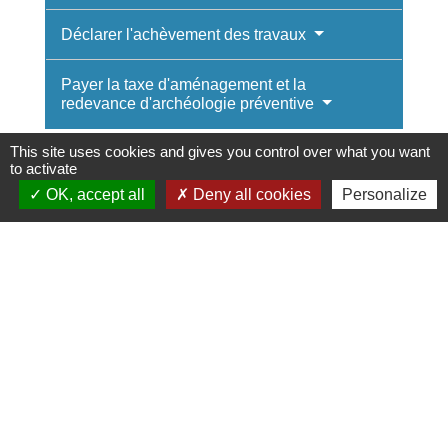
Déclarer l'achèvement des travaux
Payer la taxe d'aménagement et la
redevance d'archéologie préventive
This site uses cookies and gives you control over what you want
Dans un premier temps, vous devez vous
to activate
renseigner auprès de votre mairie pour
OK, accept all
Deny all cookies
Personalize
savoir si votre projet se situe dans un
secteur protégé.
Les sites protégés sont les
sites
patrimoniaux remarquables
, les abords des
monuments historiques, les
sites classés ou
en instance de classement
, les réserves
naturelles, le cœur des parcs nationaux ou
un futur parc national.
Où s’adresser ?