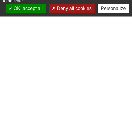
to activate
Versement
OK, accept all
Deny all cookies
Personalize
Obligation de déclaration
Y a t-il récupération sur succession de
l'Aspa ?
Textes de référence
Services en ligne et formulaires
Questions ? Réponses !
Peut-on encore bénéficier du minimum
vieillesse ?