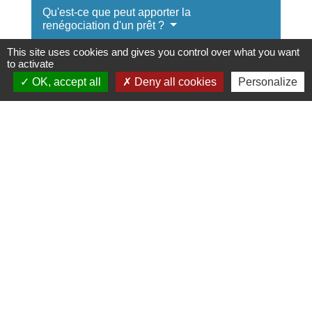
Qu'est-ce que peut apporter la
renégociation d'un prêt ?
This site uses cookies and gives you control over what you want
Que doit indiquer l'avenant ?
to activate
OK, accept all
Deny all cookies
Personalize
Quand signer l'avenant ?
Textes de référence
Questions ? Réponses !
Garantie co-emprunteur : que faire en cas de
divorce ou de séparation du couple ?
Que devient l'hypothèque quand le crédit
immobilier est remboursé ?