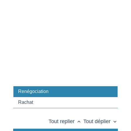
Renégociation
Rachat
Tout replier
Tout déplier
keyboard_arrow_up
keyboard_arrow_down