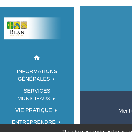
home
INFORMATIONS
GÉNÉRALES
SERVICES
MUNICIPAUX
VIE PRATIQUE
Menti
ENTREPRENDRE
This site uses cookies and gives you