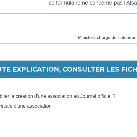
ce formulaire ne concerne pas l'Als
open_in_new
Accéder au formulaire
Ministère chargé de l'intérieur
TE EXPLICATION, CONSULTER LES FICH
er la création d'une association au Journal officiel ?
nitiale d'une association