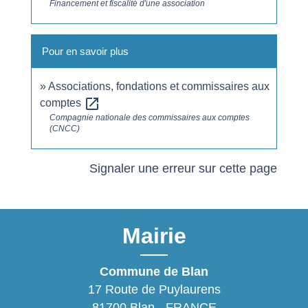
Financement et fiscalité d'une association
Pour en savoir plus
Associations, fondations et commissaires aux
open_in_new
comptes
Compagnie nationale des commissaires aux comptes
(CNCC)
Signaler une erreur sur cette page
Mairie
Commune de Blan
17 Route de Puylaurens
81700 Blan - FRANCE