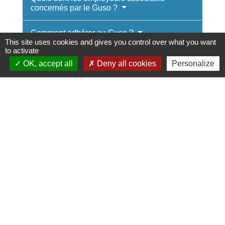
concernés par le Guso ?
Comment adhérer au Guso ?
This site uses cookies and gives you control over what you want
to activate
Comment faire une estimation du coût de
OK, accept all
Deny all cookies
Personalize
votre spectacle ?
Comment faire vos déclarations ?
Quand devez-vous payer les
cotisations ?
Textes de référence
Services en ligne et formulaires