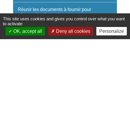
Réunir les documents à fournir pour
effectuer la déclaration
This site uses cookies and gives you control over what you want
to activate
Faire la déclaration en préfecture
OK, accept all
Deny all cookies
Personalize
Faire une déclaration à l'Insee si vous
êtes immatriculée au Siren et si vous
disposez d'un code APE
Dans certains cas, publier gratuitement
la modification au Journal officiel
Connaître les sanctions possibles en cas
d'absence de déclaration
Les informations liées à la déclaration
diffèrent si votre siège social est situé en
Alsace-Moselle.