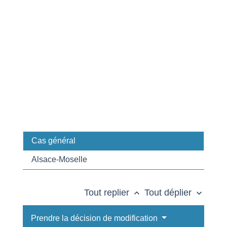
Cas général
Alsace-Moselle
Tout replier
Tout déplier
keyboard_arrow_up
keyboard_arrow_down
Prendre la décision de modification