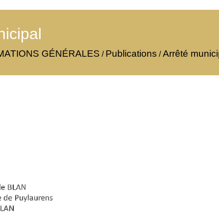
icipal
MATIONS GÉNÉRALES
Publications
Arrêté munici
/
/