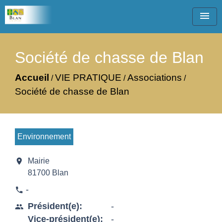
menu
Société de chasse de Blan
Accueil
VIE PRATIQUE
Associations
/
/
/
Société de chasse de Blan
Environnement
location_on
Mairie
81700 Blan
-
phone
Président(e):
-
people
Vice-président(e):
-